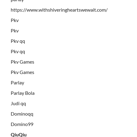
https://www.withshiveringheartswewait.com/
Pkv
Pkv
Pkv qq
Pkv qq
Pkv Games
Pkv Games
Parlay
Parlay Bola
Judi qq
Dominoqq
Domino99
QiuQiu