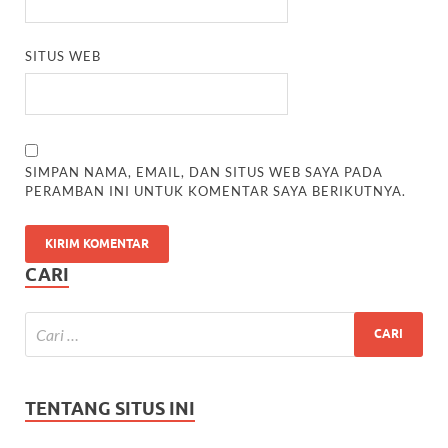
SITUS WEB
SIMPAN NAMA, EMAIL, DAN SITUS WEB SAYA PADA
PERAMBAN INI UNTUK KOMENTAR SAYA BERIKUTNYA.
CARI
TENTANG SITUS INI