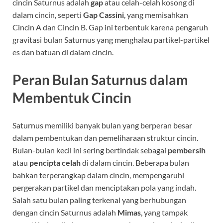
cincin Saturnus adalah
gap
atau celah-celah kosong di
dalam cincin, seperti
Gap Cassini
, yang memisahkan
Cincin A dan Cincin B. Gap ini terbentuk karena pengaruh
gravitasi bulan Saturnus yang menghalau partikel-partikel
es dan batuan di dalam cincin.
Peran Bulan Saturnus dalam
Membentuk Cincin
Saturnus memiliki banyak bulan yang berperan besar
dalam pembentukan dan pemeliharaan struktur cincin.
Bulan-bulan kecil ini sering bertindak sebagai
pembersih
atau
pencipta celah
di dalam cincin. Beberapa bulan
bahkan terperangkap dalam cincin, mempengaruhi
pergerakan partikel dan menciptakan pola yang indah.
Salah satu bulan paling terkenal yang berhubungan
dengan cincin Saturnus adalah
Mimas
, yang tampak