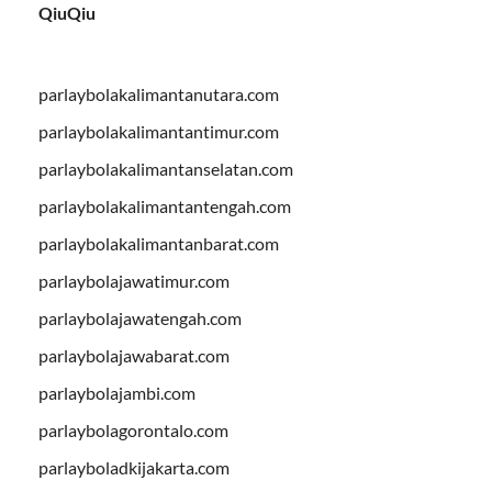
QiuQiu
parlaybolakalimantanutara.com
parlaybolakalimantantimur.com
parlaybolakalimantanselatan.com
parlaybolakalimantantengah.com
parlaybolakalimantanbarat.com
parlaybolajawatimur.com
parlaybolajawatengah.com
parlaybolajawabarat.com
parlaybolajambi.com
parlaybolagorontalo.com
parlayboladkijakarta.com