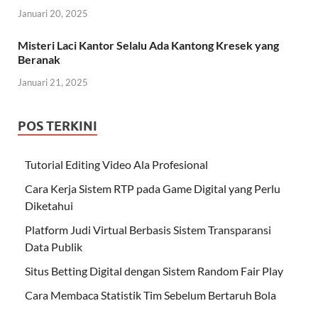
Januari 20, 2025
Misteri Laci Kantor Selalu Ada Kantong Kresek yang
Beranak
Januari 21, 2025
POS TERKINI
Tutorial Editing Video Ala Profesional
Cara Kerja Sistem RTP pada Game Digital yang Perlu
Diketahui
Platform Judi Virtual Berbasis Sistem Transparansi
Data Publik
Situs Betting Digital dengan Sistem Random Fair Play
Cara Membaca Statistik Tim Sebelum Bertaruh Bola