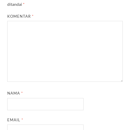
ditandai
*
KOMENTAR
*
NAMA
*
EMAIL
*