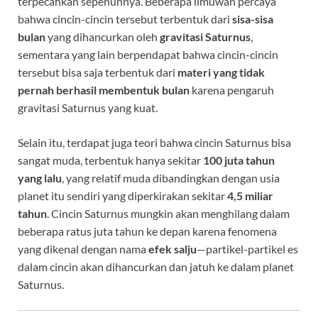
terpecahkan sepenuhnya. Beberapa ilmuwan percaya
bahwa cincin-cincin tersebut terbentuk dari
sisa-sisa
bulan
yang dihancurkan oleh
gravitasi Saturnus
,
sementara yang lain berpendapat bahwa cincin-cincin
tersebut bisa saja terbentuk dari
materi yang tidak
pernah berhasil membentuk bulan
karena pengaruh
gravitasi Saturnus yang kuat.
Selain itu, terdapat juga teori bahwa cincin Saturnus bisa
sangat muda, terbentuk hanya sekitar
100 juta tahun
yang lalu
, yang relatif muda dibandingkan dengan usia
planet itu sendiri yang diperkirakan sekitar
4,5 miliar
tahun
. Cincin Saturnus mungkin akan menghilang dalam
beberapa ratus juta tahun ke depan karena fenomena
yang dikenal dengan nama
efek salju
—partikel-partikel es
dalam cincin akan dihancurkan dan jatuh ke dalam planet
Saturnus.