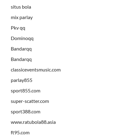
situs bola
mix parlay
Pkv qq
Dominoqq
Bandarqq
Bandarqq
classiceventsmusic.com
parlay855
sport855.com
super-scatter.com
sport388.com
www.ratubola88.asia
ft95.com