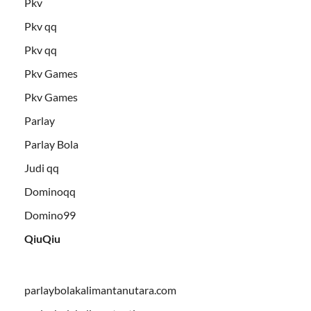
Pkv
Pkv qq
Pkv qq
Pkv Games
Pkv Games
Parlay
Parlay Bola
Judi qq
Dominoqq
Domino99
QiuQiu
parlaybolakalimantanutara.com