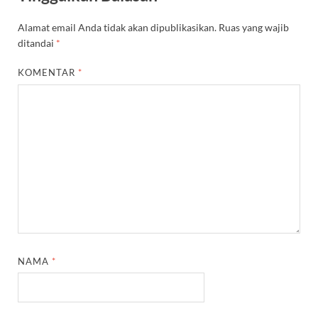
Alamat email Anda tidak akan dipublikasikan.
Ruas yang wajib
ditandai
*
KOMENTAR
*
NAMA
*