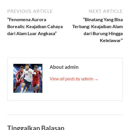
PREVIOUS ARTICLE
NEXT ARTICLE
“Fenomena Aurora
“Binatang Yang Bisa
Borealis: Keajaiban Cahaya
Terbang: Keajaiban Alam
dari Alam Luar Angkasa”
dari Burung Hingga
Kelelawar”
About admin
View all posts by admin →
Tinggalkan Balasan