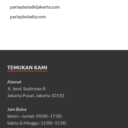
parlayboladkijakarta.com
parlayboladiy.com
TEMUKAN KAMI
Alamat
Jl. Jend. Sudirman 8
Jakarta Pusat, Jakarta 10110
Jam Buka
Senin—Jumat: 09:00–17:00
Sabtu & Minggu: 11:00–15:00