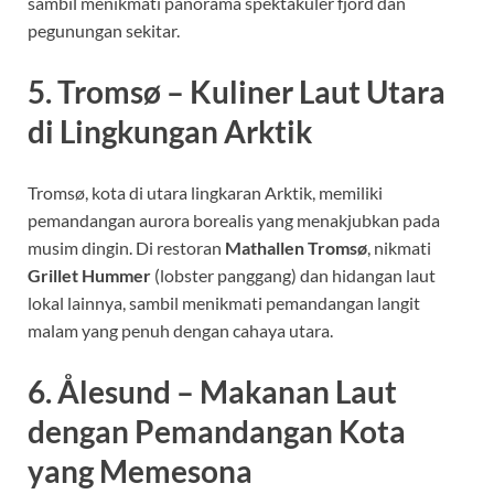
sambil menikmati panorama spektakuler fjord dan
pegunungan sekitar.
5. Tromsø – Kuliner Laut Utara
di Lingkungan Arktik
Tromsø, kota di utara lingkaran Arktik, memiliki
pemandangan aurora borealis yang menakjubkan pada
musim dingin. Di restoran
Mathallen Tromsø
, nikmati
Grillet Hummer
(lobster panggang) dan hidangan laut
lokal lainnya, sambil menikmati pemandangan langit
malam yang penuh dengan cahaya utara.
6. Ålesund – Makanan Laut
dengan Pemandangan Kota
yang Memesona