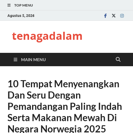
TOP MENU
Agustus 5, 2026
tenagadalam
MAIN MENU
10 Tempat Menyenangkan
Dan Seru Dengan
Pemandangan Paling Indah
Serta Makanan Mewah Di
Negara Norwegia 2025