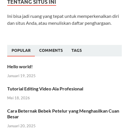
TENTANG SITUS INI
Ini bisa jadi ruang yang tepat untuk memperkenalkan diri
dan situs Anda, atau menuliskan daftar penghargaan.
POPULAR
COMMENTS
TAGS
Hello world!
Januari 19, 2025
Tutorial Editing Video Ala Profesional
Mei 18, 2026
Cara Beternak Bebek Petelur yang Menghasilkan Cuan
Besar
Januari 20, 2025