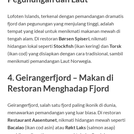
Lofoten Islands, terkenal dengan pemandangan dramatis
fjord dan pegunungan yang menjulang tinggi, adalah
tempat yang ideal untuk menikmati makanan mewah di
tengah alam. Di restoran
Børsen Spiseri
, nikmati
hidangan lokal seperti
Stockfish
(ikan kering) dan
Torsk
(ikan cod) yang disiapkan dengan cara tradisional, sambil
menikmati pemandangan Laut Norwegia.
4. Geirangerfjord – Makan di
Restoran Menghadap Fjord
Geirangerfjord, salah satu fjord paling ikonik di dunia,
menawarkan pemandangan yang luar biasa. Di restoran
Restaurant Aasentunet
, nikmati hidangan mewah seperti
Bacalao
(ikan cod asin) atau
Røkt Laks
(salmon asap)