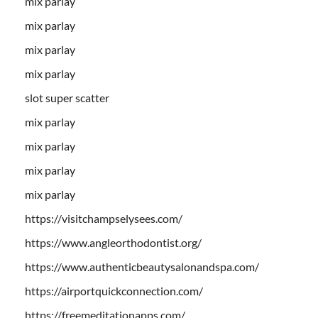
mix parlay
mix parlay
mix parlay
mix parlay
slot super scatter
mix parlay
mix parlay
mix parlay
mix parlay
https://visitchampselysees.com/
https://www.angleorthodontist.org/
https://www.authenticbeautysalonandspa.com/
https://airportquickconnection.com/
https://freemeditationapps.com/