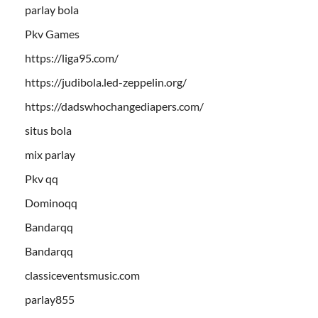
parlay bola
Pkv Games
https://liga95.com/
https://judibola.led-zeppelin.org/
https://dadswhochangediapers.com/
situs bola
mix parlay
Pkv qq
Dominoqq
Bandarqq
Bandarqq
classiceventsmusic.com
parlay855