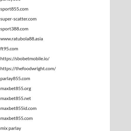
sport855.com
super-scatter.com
sport388.com
www.ratubola88.asia
ft95.com
https://sbobetmobile.io/
https://thefoodwright.com/
parlay855.com
maxbet855.org
maxbet855.net
maxbet855id.com
maxbet855.com
mix parlay