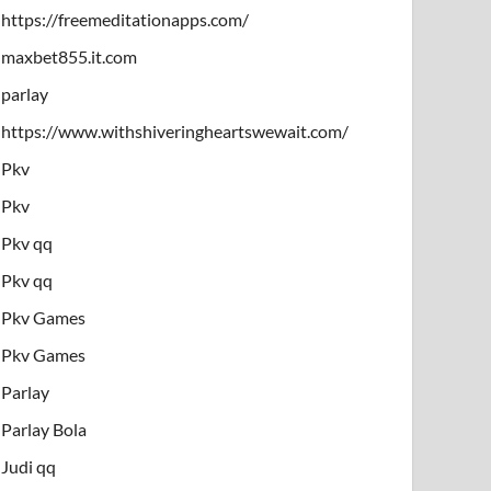
https://freemeditationapps.com/
maxbet855.it.com
parlay
https://www.withshiveringheartswewait.com/
Pkv
Pkv
Pkv qq
Pkv qq
Pkv Games
Pkv Games
Parlay
Parlay Bola
Judi qq