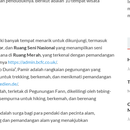
an penduduknya. Berikut adalah 10 tempat wisata
I
m
m
iliki banyak tempat menarik untuk dikunjungi, termasuk
or
, dan
Ruang Seni Nasional
yang menampilkan seni
sana di
Ruang Merah
, yang terkenal dengan pemandangan
H
inya
https://admin.bcfc.co.uk/
.
p Dunia”, Pamir adalah rangkaian pegunungan yang
J
ntuk trekking, berkemah, dan menikmati pemandangan
T
edien.de/
.
h, terletak di Pegunungan Fann, dikelilingi oleh tebing-
M
g sempurna untuk hiking, berkemah, dan berenang
C
M
dalah surga bagi para pendaki dan pecinta alam,
J
ng dan pemandangan alam yang menakjubkan