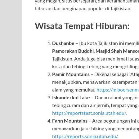
yang megah, situs bersejarah, dan keramahtamah
hiburan dan penginapan populer di Tajikistan:
Wisata Tempat Hiburan:
Dushanbe
– Ibu kota Tajikistan ini mem
Pamorakan Buddhi
,
Masjid Shah Manso
Tajikistan. Anda juga bisa menikmati sua
kota dan tebing-tebing yang mengeliling
Pamir Mountains
– Dikenal sebagai “Ata
menakjubkan, menawarkan kesempatan u
alam yang memukau
https://m.boersenm
Iskanderkul Lake
– Danau alami yang inda
tebing curam dan air jernih, tempat yan
https://reportstest.sonia.utah.edu/
.
Fann Mountains
– Area pegunungan ini a
menawarkan jalur hiking yang menanta
https://reports.sonia.utah.edu/
.