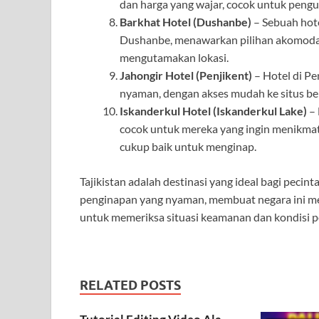
dan harga yang wajar, cocok untuk pengun
Barkhat Hotel (Dushanbe)
– Sebuah hote
Dushanbe, menawarkan pilihan akomodasi
mengutamakan lokasi.
Jahongir Hotel (Penjikent)
– Hotel di P
nyaman, dengan akses mudah ke situs bers
Iskanderkul Hotel (Iskanderkul Lake)
– 
cocok untuk mereka yang ingin menikmat
cukup baik untuk menginap.
Tajikistan adalah destinasi yang ideal bagi peci
penginapan yang nyaman, membuat negara ini menj
untuk memeriksa situasi keamanan dan kondisi p
RELATED POSTS