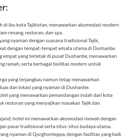
r:
 di ibu kota Tajikistan, menawarkan akomodasi modern
lam renang, restoran, dan spa.
yang nyaman dengan suasana tradisional Tajik,
at dengan tempat-tempat wisata utama di Dushanbe.
g empat yang terletak di pusat Dushanbe, menawarkan
 ramah, serta berbagai fasilitas modern untuk
arga yang terjangkau namun tetap menawarkan
uas dan lokasi yang nyaman di Dushanbe.
otel yang menawarkan pemandangan indah dari kota
suk restoran yang menyajikan masakan Tajik dan
hujand, hotel ini menawarkan akomodasi mewah dengan
gan pasar tradisional serta situs-situs budaya utama.
yang nyaman di Qurghonteppa, dengan fasilitas yang baik