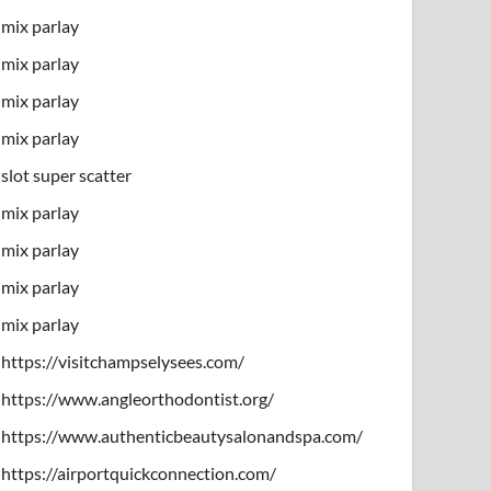
mix parlay
mix parlay
mix parlay
mix parlay
slot super scatter
mix parlay
mix parlay
mix parlay
mix parlay
https://visitchampselysees.com/
https://www.angleorthodontist.org/
https://www.authenticbeautysalonandspa.com/
https://airportquickconnection.com/