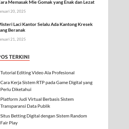
ara Memasak Mie Gomak yang Enak dan Lezat
anuari 20, 2025
isteri Laci Kantor Selalu Ada Kantong Kresek
ang Beranak
anuari 21, 2025
POS TERKINI
Tutorial Editing Video Ala Profesional
Cara Kerja Sistem RTP pada Game Digital yang
Perlu Diketahui
Platform Judi Virtual Berbasis Sistem
Transparansi Data Publik
Situs Betting Digital dengan Sistem Random
Fair Play