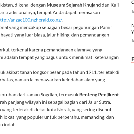
C
jikistan, dikenal dengan
Museum Sejarah Khujand
dan
Kuil
sar tradisionalnya, tempat Anda dapat merasakan
J
ttp://anzac100.nzherald.co.nz/
.
M
onal yang mencakup sebagian besar pegunungan Pamir
y
yati yang luar biasa, jalur hiking, dan pemandangan
J
Zorkul, terkenal karena pemandangan alamnya yang
ni adalah tempat yang bagus untuk menikmati ketenangan
k akibat tanah longsor besar pada tahun 1911, terletak di
erbatas, namun ia menawarkan keindahan alam yang
runtuhan dari zaman Sogdian, termasuk
Benteng Penjikent
ah panjang wilayah ini sebagai bagian dari Jalur Sutra.
yang terletak di dekat kota Norak, yang sering disebut
alah lokasi yang populer untuk berperahu, memancing, dan
n indah.