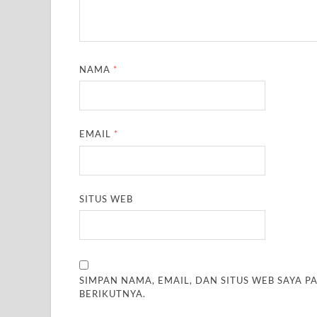
NAMA
*
EMAIL
*
SITUS WEB
SIMPAN NAMA, EMAIL, DAN SITUS WEB SAYA 
BERIKUTNYA.