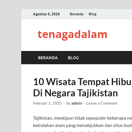
Agustus 3, 2026
Beranda
Blog
tenagadalam
BERANDA
BLOG
10 Wisata Tempat Hibu
Di Negara Tajikistan
Februari 1, 2025
-
by
admin
-
Leave a Comment
Tajikistan, meskipun tidak sepopuler beberapa ne
keindahan alam yang menakjubkan dan situs bud