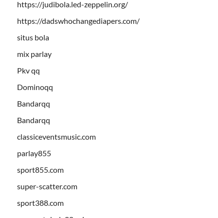
https://judibola.led-zeppelin.org/
https://dadswhochangediapers.com/
situs bola
mix parlay
Pkv qq
Dominoqq
Bandarqq
Bandarqq
classiceventsmusic.com
parlay855
sport855.com
super-scatter.com
sport388.com