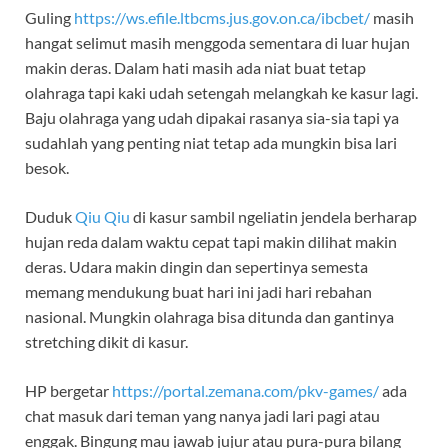
Guling
https://ws.efile.ltbcms.jus.gov.on.ca/ibcbet/
masih
hangat selimut masih menggoda sementara di luar hujan
makin deras. Dalam hati masih ada niat buat tetap
olahraga tapi kaki udah setengah melangkah ke kasur lagi.
Baju olahraga yang udah dipakai rasanya sia-sia tapi ya
sudahlah yang penting niat tetap ada mungkin bisa lari
besok.
Duduk
Qiu Qiu
di kasur sambil ngeliatin jendela berharap
hujan reda dalam waktu cepat tapi makin dilihat makin
deras. Udara makin dingin dan sepertinya semesta
memang mendukung buat hari ini jadi hari rebahan
nasional. Mungkin olahraga bisa ditunda dan gantinya
stretching dikit di kasur.
HP bergetar
https://portal.zemana.com/pkv-games/
ada
chat masuk dari teman yang nanya jadi lari pagi atau
enggak. Bingung mau jawab jujur atau pura-pura bilang