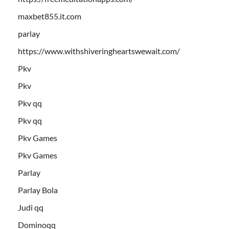
maxbet855.it.com
parlay
https://www.withshiveringheartswewait.com/
Pkv
Pkv
Pkv qq
Pkv qq
Pkv Games
Pkv Games
Parlay
Parlay Bola
Judi qq
Dominoqq