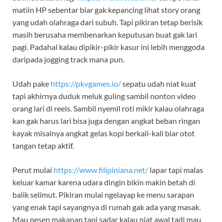
matiin HP sebentar biar gak kepancing lihat story orang
yang udah olahraga dari subuh. Tapi pikiran tetap berisik
masih berusaha membenarkan keputusan buat gak lari
pagi. Padahal kalau dipikir-pikir kasur ini lebih menggoda
daripada jogging track mana pun.
Udah pake
https://pkvgames.io/
sepatu udah niat kuat
tapi akhirnya duduk meluk guling sambil nonton video
orang lari di reels. Sambil nyemil roti mikir kalau olahraga
kan gak harus lari bisa juga dengan angkat beban ringan
kayak misalnya angkat gelas kopi berkali-kali biar otot
tangan tetap aktif.
Perut mulai
https://www.filipiniana.net/
lapar tapi malas
keluar kamar karena udara dingin bikin makin betah di
balik selimut. Pikiran mulai ngelayap ke menu sarapan
yang enak tapi sayangnya di rumah gak ada yang masak.
Mau pesen makanan tapi sadar kalau niat awal tadi mau