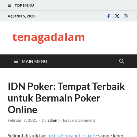
TOP MENU
Agustus 5, 2026
tenagadalam
MAIN MENU
IDN Poker: Tempat Terbaik
untuk Bermain Poker
Online
Februari 7, 2025
-
by
admin
-
Leave a Comment
Selimut ditarik lagi
https://intranett.sia.no/
sampe leher