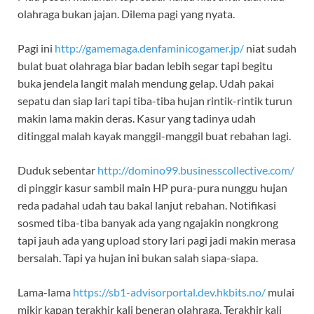
olahraga bukan jajan. Dilema pagi yang nyata.
Pagi ini
http://gamemaga.denfaminicogamer.jp/
niat sudah
bulat buat olahraga biar badan lebih segar tapi begitu
buka jendela langit malah mendung gelap. Udah pakai
sepatu dan siap lari tapi tiba-tiba hujan rintik-rintik turun
makin lama makin deras. Kasur yang tadinya udah
ditinggal malah kayak manggil-manggil buat rebahan lagi.
Duduk sebentar
http://domino99.businesscollective.com/
di pinggir kasur sambil main HP pura-pura nunggu hujan
reda padahal udah tau bakal lanjut rebahan. Notifikasi
sosmed tiba-tiba banyak ada yang ngajakin nongkrong
tapi jauh ada yang upload story lari pagi jadi makin merasa
bersalah. Tapi ya hujan ini bukan salah siapa-siapa.
Lama-lama
https://sb1-advisorportal.dev.hkbits.no/
mulai
mikir kapan terakhir kali beneran olahraga. Terakhir kali