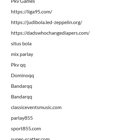
Pkv Games
https://liga95.com/
https://judibola.led-zeppelin.org/
https://dadswhochangediapers.com/
situs bola
mix parlay
Pkv qq
Dominoqq
Bandarqq
Bandarqq
classiceventsmusic.com
parlay855
sport855.com
super-scatter.com