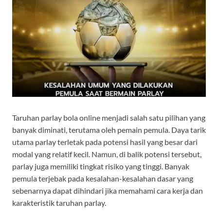
Taruhan parlay bola online menjadi salah satu pilihan yang
banyak diminati, terutama oleh pemain pemula. Daya tarik
utama parlay terletak pada potensi hasil yang besar dari
modal yang relatif kecil. Namun, di balik potensi tersebut,
parlay juga memiliki tingkat risiko yang tinggi. Banyak
pemula terjebak pada kesalahan-kesalahan dasar yang
sebenarnya dapat dihindari jika memahami cara kerja dan
karakteristik taruhan parlay.