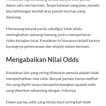
dalam satu sesi bermain. Tanpa batasan yang jelas, pemain
bisa kehilangan kendali atas jumlah taruhan yang
dipasang.
Memasang banyak parlay sekaligus tidak selalu
meningkatkan peluang menang, justru memperbesar
risiko kerugian total. Kesalahan ini biasanya terjadi karena
kurangnya perencanaan dan disiplin dalam bermain.
Mengabaikan Nilai Odds
Kesalahan lain yang sering dilakukan pemula adalah tidak
memperhatikan nilai odds. Banyak pemain hanya melihat
tim yang dipilih tanpa mempertimbangkan apakah odds
yang diberikan sebanding dengan risikonya.
Dalam parlay, odds yang terlalu kecil sering kali tidak