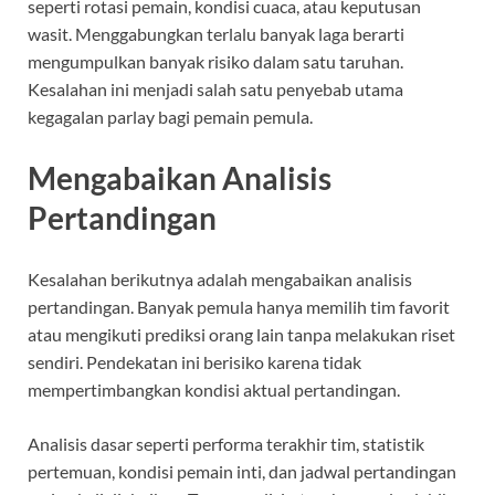
seperti rotasi pemain, kondisi cuaca, atau keputusan
wasit. Menggabungkan terlalu banyak laga berarti
mengumpulkan banyak risiko dalam satu taruhan.
Kesalahan ini menjadi salah satu penyebab utama
kegagalan parlay bagi pemain pemula.
Mengabaikan Analisis
Pertandingan
Kesalahan berikutnya adalah mengabaikan analisis
pertandingan. Banyak pemula hanya memilih tim favorit
atau mengikuti prediksi orang lain tanpa melakukan riset
sendiri. Pendekatan ini berisiko karena tidak
mempertimbangkan kondisi aktual pertandingan.
Analisis dasar seperti performa terakhir tim, statistik
pertemuan, kondisi pemain inti, dan jadwal pertandingan