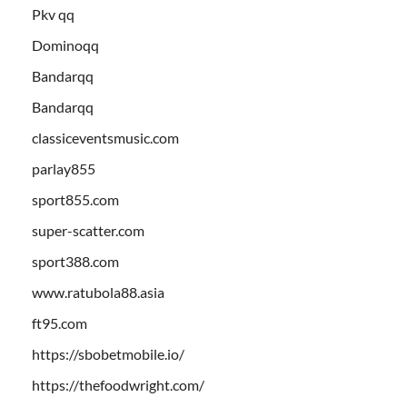
Pkv qq
Dominoqq
Bandarqq
Bandarqq
classiceventsmusic.com
parlay855
sport855.com
super-scatter.com
sport388.com
www.ratubola88.asia
ft95.com
https://sbobetmobile.io/
https://thefoodwright.com/