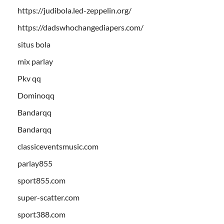
https://judibola.led-zeppelin.org/
https://dadswhochangediapers.com/
situs bola
mix parlay
Pkv qq
Dominoqq
Bandarqq
Bandarqq
classiceventsmusic.com
parlay855
sport855.com
super-scatter.com
sport388.com