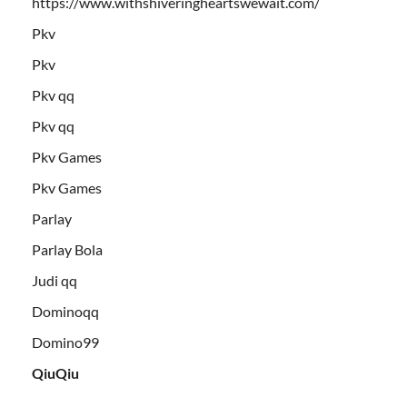
https://www.withshiveringheartswewait.com/
Pkv
Pkv
Pkv qq
Pkv qq
Pkv Games
Pkv Games
Parlay
Parlay Bola
Judi qq
Dominoqq
Domino99
QiuQiu