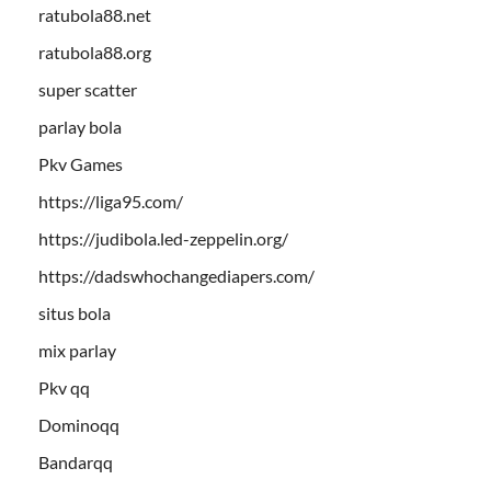
ratubola88.net
ratubola88.org
super scatter
parlay bola
Pkv Games
https://liga95.com/
https://judibola.led-zeppelin.org/
https://dadswhochangediapers.com/
situs bola
mix parlay
Pkv qq
Dominoqq
Bandarqq