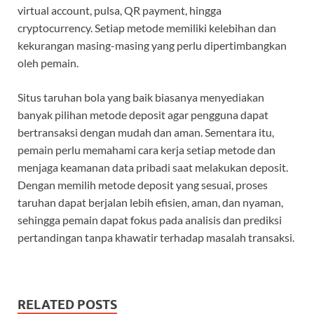
virtual account, pulsa, QR payment, hingga
cryptocurrency. Setiap metode memiliki kelebihan dan
kekurangan masing-masing yang perlu dipertimbangkan
oleh pemain.
Situs taruhan bola yang baik biasanya menyediakan
banyak pilihan metode deposit agar pengguna dapat
bertransaksi dengan mudah dan aman. Sementara itu,
pemain perlu memahami cara kerja setiap metode dan
menjaga keamanan data pribadi saat melakukan deposit.
Dengan memilih metode deposit yang sesuai, proses
taruhan dapat berjalan lebih efisien, aman, dan nyaman,
sehingga pemain dapat fokus pada analisis dan prediksi
pertandingan tanpa khawatir terhadap masalah transaksi.
RELATED POSTS