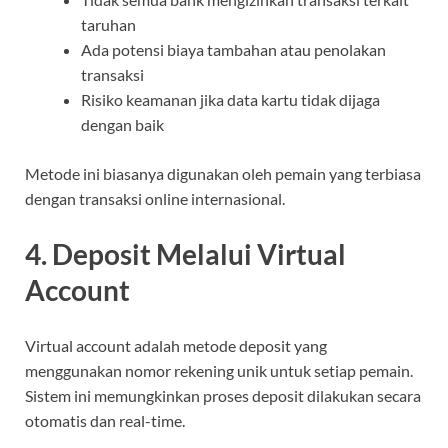
taruhan
Ada potensi biaya tambahan atau penolakan
transaksi
Risiko keamanan jika data kartu tidak dijaga
dengan baik
Metode ini biasanya digunakan oleh pemain yang terbiasa
dengan transaksi online internasional.
4. Deposit Melalui Virtual
Account
Virtual account adalah metode deposit yang
menggunakan nomor rekening unik untuk setiap pemain.
Sistem ini memungkinkan proses deposit dilakukan secara
otomatis dan real-time.