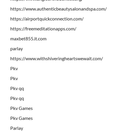
https://www.authenticbeautysalonandspa.com/
https://airportquickconnection.com/
https://freemeditationapps.com/
maxbet855.it.com
parlay
https://www.withshiveringheartswewait.com/
Pkv
Pkv
Pkv qq
Pkv qq
Pkv Games
Pkv Games
Parlay