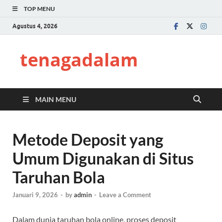
TOP MENU
Agustus 4, 2026
tenagadalam
MAIN MENU
Metode Deposit yang
Umum Digunakan di Situs
Taruhan Bola
Januari 9, 2026
-
by
admin
-
Leave a Comment
Dalam dunia taruhan bola online, proses deposit