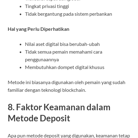
Tingkat privasi tinggi
Tidak bergantung pada sistem perbankan
Hal yang Perlu Diperhatikan
Nilai aset digital bisa berubah-ubah
Tidak semua pemain memahami cara
penggunaannya
Membutuhkan dompet digital khusus
Metode ini biasanya digunakan oleh pemain yang sudah
familiar dengan teknologi blockchain.
8. Faktor Keamanan dalam
Metode Deposit
Apa pun metode deposit yang digunakan, keamanan tetap