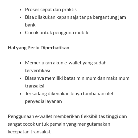
Proses cepat dan praktis
Bisa dilakukan kapan saja tanpa bergantung jam
bank
Cocok untuk pengguna mobile
Hal yang Perlu Diperhatikan
Memerlukan akun e-wallet yang sudah
terverifikasi
Biasanya memiliki batas minimum dan maksimum
transaksi
Terkadang dikenakan biaya tambahan oleh
penyedia layanan
Penggunaan e-wallet memberikan fleksibilitas tinggi dan
sangat cocok untuk pemain yang mengutamakan
kecepatan transaksi.