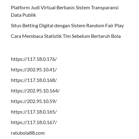
Platform Judi Virtual Berbasis Sistem Transparansi
Data Publik
Situs Betting Digital dengan Sistem Random Fair Play
Cara Membaca Statistik Tim Sebelum Bertaruh Bola
https://117.18.0.176/
https://202.95.10.41/
https://117.18.0.168/
https://202.95.10.164/
https://202.95.10.59/
https://117.18.0.165/
https://117.18.0.167/
ratubola88.com