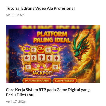
Tutorial Editing Video Ala Profesional
Mei 18, 2026
Cara Kerja Sistem RTP pada Game Digital yang
Perlu Diketahui
April 17, 2026