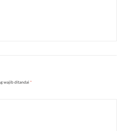
g wajib ditandai
*