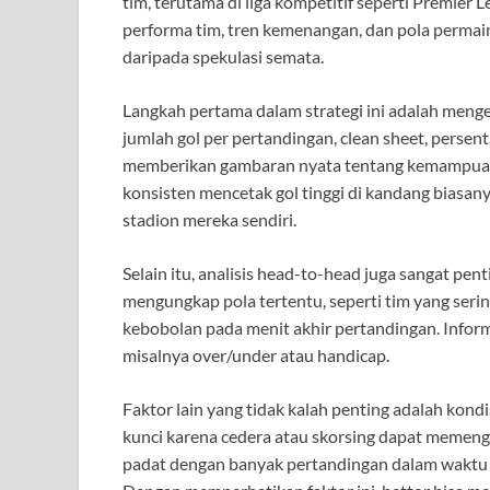
tim, terutama di liga kompetitif seperti Premie
performa tim, tren kemenangan, dan pola permain
daripada spekulasi semata.
Langkah pertama dalam strategi ini adalah mengev
jumlah gol per pertandingan, clean sheet, perse
memberikan gambaran nyata tentang kemampuan o
konsisten mencetak gol tinggi di kandang biasan
stadion mereka sendiri.
Selain itu, analisis head-to-head juga sangat pe
mengungkap pola tertentu, seperti tim yang ser
kebobolan pada menit akhir pertandingan. Informa
misalnya over/under atau handicap.
Faktor lain yang tidak kalah penting adalah kon
kunci karena cedera atau skorsing dapat memengar
padat dengan banyak pertandingan dalam waktu s