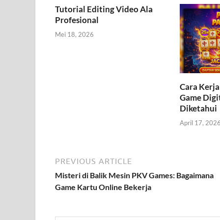
Tutorial Editing Video Ala
Profesional
Mei 18, 2026
Cara Kerja
Game Digit
Diketahui
April 17, 202
PREVIOUS ARTICLE
Misteri di Balik Mesin PKV Games: Bagaimana
Game Kartu Online Bekerja