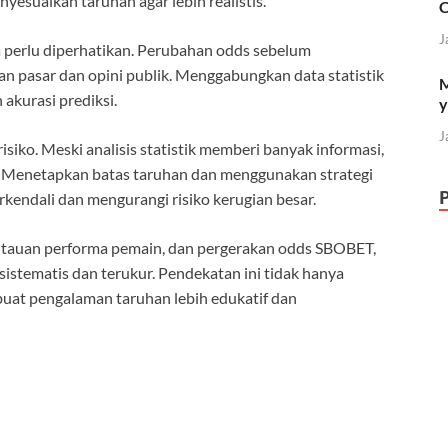
yesuaikan taruhan agar lebih realistis.
C
J
 perlu diperhatikan. Perubahan odds sebelum
n pasar dan opini publik. Menggabungkan data statistik
M
akurasi prediksi.
y
J
iko. Meski analisis statistik memberi banyak informasi,
a. Menetapkan batas taruhan dan menggunakan strategi
rkendali dan mengurangi risiko kerugian besar.
ntauan performa pemain, dan pergerakan odds SBOBET,
 sistematis dan terukur. Pendekatan ini tidak hanya
uat pengalaman taruhan lebih edukatif dan