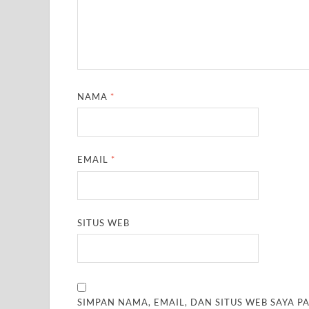
NAMA
*
EMAIL
*
SITUS WEB
SIMPAN NAMA, EMAIL, DAN SITUS WEB SAYA 