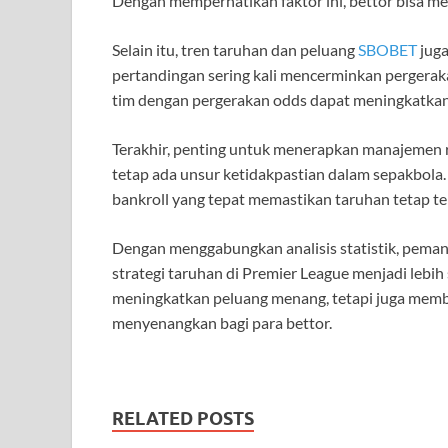
Dengan memperhatikan faktor ini, bettor bisa men
Selain itu, tren taruhan dan peluang
SBOBET
juga
pertandingan sering kali mencerminkan pergeraka
tim dengan pergerakan odds dapat meningkatkan 
Terakhir, penting untuk menerapkan manajemen ris
tetap ada unsur ketidakpastian dalam sepakbol
bankroll yang tepat memastikan taruhan tetap te
Dengan menggabungkan analisis statistik, pema
strategi taruhan di Premier League menjadi lebih
meningkatkan peluang menang, tetapi juga memb
menyenangkan bagi para bettor.
RELATED POSTS