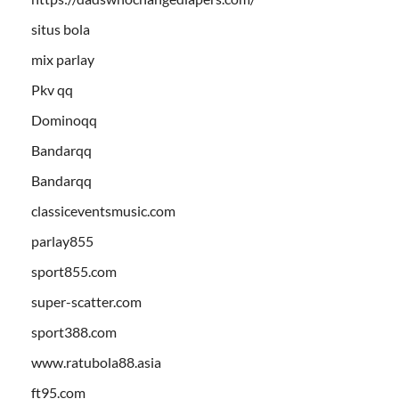
situs bola
mix parlay
Pkv qq
Dominoqq
Bandarqq
Bandarqq
classiceventsmusic.com
parlay855
sport855.com
super-scatter.com
sport388.com
www.ratubola88.asia
ft95.com