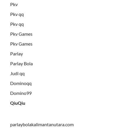
Pkv
Pkv qq
Pkv qq
Pkv Games
Pkv Games
Parlay
Parlay Bola
Judi qq
Dominoqq
Domino99
QiuQiu
parlaybolakalimantanutara.com